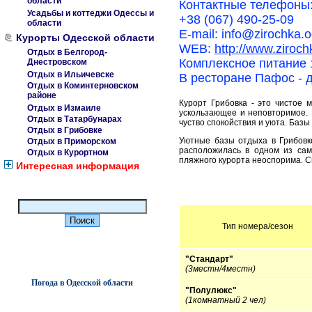
области
Контактные телефоны
Усадьбы и коттеджи Одессы и
+38 (067) 490-25-09
области
E-mail: info@zirochka.
Курорты Одесской области
WEB:
http://www.ziroch
Отдых в Белгород-
Комплексное питание 1
Днестровском
Отдых в Ильичевске
В ресторане Пафос - д
Отдых в Коминтерновском
районе
Курорт Грибовка - это чистое м
Отдых в Измаиле
ускользающее и неповторимое. 
Отдых в Татарбунарах
чуство спокойствия и уюта. Базы о
Отдых в Грибовке
Уютные базы отдыха в Грибовк
Отдых в Приморском
расположилась в одном из сам
Отдых в Курортном
пляжного курорта неоспорима. 
Интересная информация
Тип номера/сезон
"Стандарт"
(3местн/4местн)
Погода в Одесской области
"Полулюкс"
(1комнатный 2 чел)